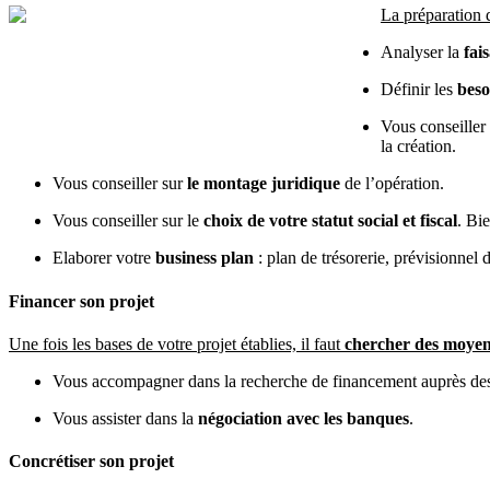
La préparation d
Analyser la
fai
Définir les
beso
Vous conseiller
la création.
Vous conseiller sur
le montage juridique
de l’opération.
Vous conseiller sur le
choix de votre statut social et fiscal
. Bi
Elaborer votre
business plan
: plan de trésorerie, prévisionnel 
Financer son projet
Une fois les bases de votre projet établies, il faut
chercher des moyen
Vous accompagner dans la recherche de financement auprès des 
Vous assister dans la
négociation avec les banques
.
Concrétiser son projet